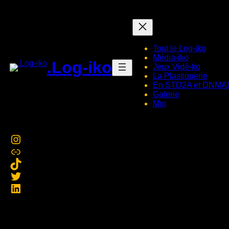
Tout le Log-iko
Média-iko
.Log-iko
Jeux Vidé-ko
La Plastiquerie
En STD2A et DNMAD
Galerie
Moi
Instagram
Cara
TikTok
Twitter
LinkedIn